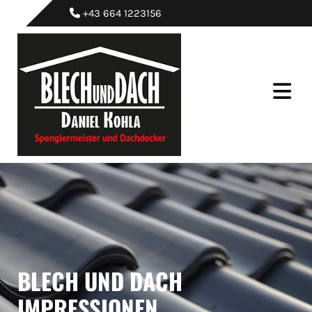
+43 664 1223156

BLECH UND DACH
IMPRESSIONEN