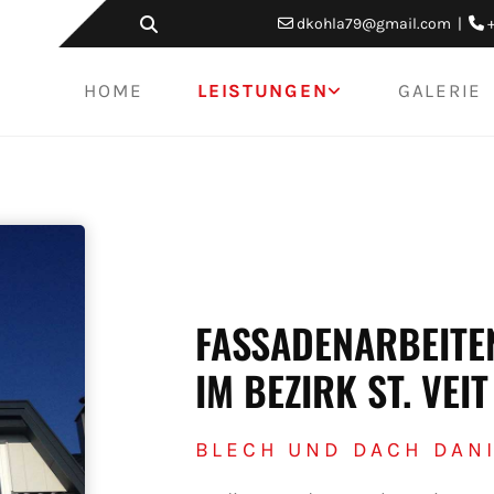
dkohla79@gmail.com
|


HOME
LEISTUNGEN
GALERIE
FASSADENARBEITE
IM BEZIRK ST. VEI
BLECH UND DACH DANI