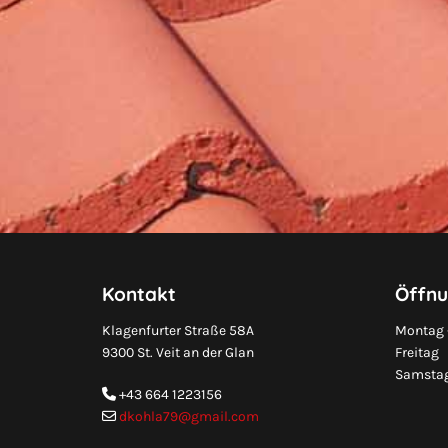
Kontakt
Öffnu
Klagenfurter Straße 58A
Montag 
9300 St. Veit an der Glan
Freitag
Samstag
+43 664 1223156

dkohla79@gmail.com
